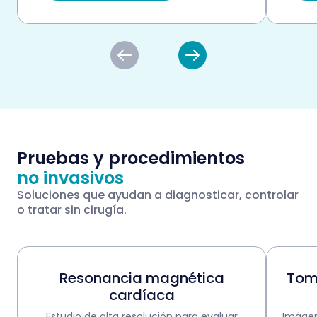
Pruebas y procedimientos
no invasivos
Soluciones que ayudan a diagnosticar, controlar
o tratar sin cirugía.
Resonancia magnética
Tom
cardíaca
Estudio de alta resolución para evaluar
Imágen