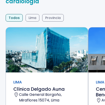
cardiología
Todos
Lima
Provincia
LIMA
LIMA
Clínica Delgado Auna
Cen
Ben
Calle General Borgoño,
Miraflores 15074, Lima
A