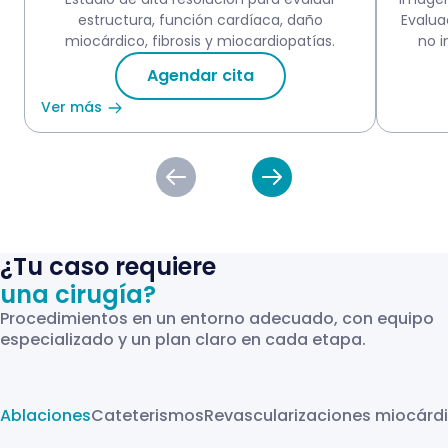
estructura, función cardíaca, daño
Evalua
miocárdico, fibrosis y miocardiopatías.
no i
Agendar cita
Ver más
¿Tu caso requiere
una cirugía?
Procedimientos en un entorno adecuado, con equipo
especializado y un plan claro en cada etapa.
Ablaciones
Cateterismos
Revascularizaciones miocárd