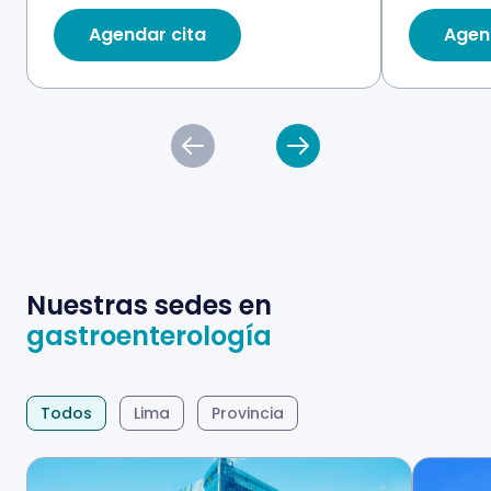
Agendar cita
Agen
Nuestras sedes en
gastroenterología
Todos
Lima
Provincia