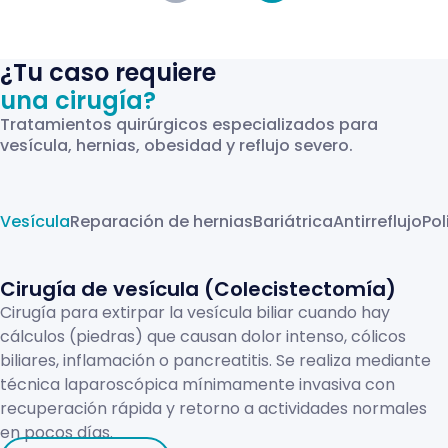
¿Tu caso requiere
una cirugía?
Tratamientos quirúrgicos especializados para
vesícula, hernias, obesidad y reflujo severo.
Vesícula
Reparación de hernias
Bariátrica
Antirreflujo
Po
Cirugía de vesícula (Colecistectomía)
Cirugía para extirpar la vesícula biliar cuando hay
cálculos (piedras) que causan dolor intenso, cólicos
biliares, inflamación o pancreatitis. Se realiza mediante
técnica laparoscópica mínimamente invasiva con
recuperación rápida y retorno a actividades normales
en pocos días.