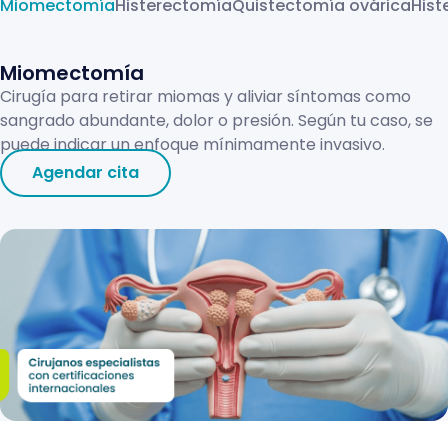
Miomectomía
Histerectomía
Quistectomía ovárica
Hist
Miomectomía
Cirugía para retirar miomas y aliviar síntomas como
sangrado abundante, dolor o presión. Según tu caso, se
puede indicar un enfoque mínimamente invasivo.
Agendar cita