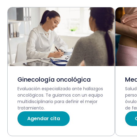
Ginecología oncológica
Med
Evaluación especializada ante hallazgos
Salud
oncológicos. Te guiamos con un equipo
perso
multidisciplinario para definir el mejor
óvulo
tratamiento.
de fer
Agendar cita