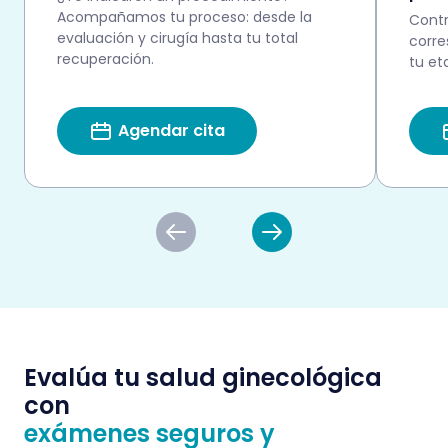
Acompañamos tu proceso: desde la
Contr
evaluación y cirugía hasta tu total
corr
recuperación.
tu et
Agendar cita
Evalúa tu salud ginecológica
con
exámenes seguros y