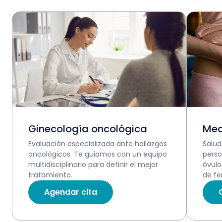
Ginecología oncológica
Med
Evaluación especializada ante hallazgos
Salud
oncológicos. Te guiamos con un equipo
perso
multidisciplinario para definir el mejor
óvulo
tratamiento.
de fer
Agendar cita