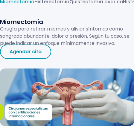
Miomectomía
Histerectomía
Quistectomía ovárica
Hist
Miomectomía
Cirugía para retirar miomas y aliviar síntomas como
sangrado abundante, dolor o presión. Según tu caso, se
puede indicar un enfoque mínimamente invasivo.
Agendar cita