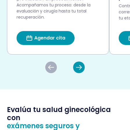
Acompañamos tu proceso: desde la
Contr
evaluación y cirugía hasta tu total
corr
recuperación.
tu et
Agendar cita
Evalúa tu salud ginecológica
con
exámenes seguros y