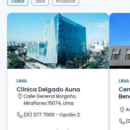
Todos
Lima
Provincia
LIMA
LIMA
Clínica Delgado Auna
Cen
Ben
Calle General Borgoño,
Miraflores 15074, Lima
A
(01) 377 7000 - Opción 2
(