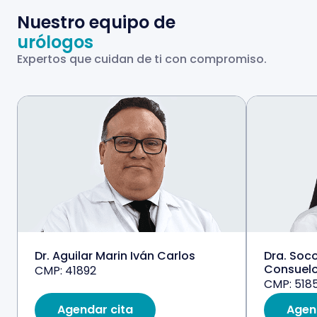
Nuestro equipo de
urólogos
Expertos que cuidan de ti con compromiso.
Dr. Aguilar Marin Iván Carlos
Dra. Soc
Consuel
CMP: 41892
CMP: 518
Agendar cita
Agen