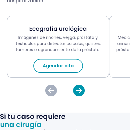
hospitalización.
Ecografía urológica
Imágenes de riñones, vejiga, próstata y
Medici
testículos para detectar cálculos, quistes,
urinar
tumores o agrandamiento de la próstata.
prósta
Agendar cita
Si tu caso requiere
una cirugía