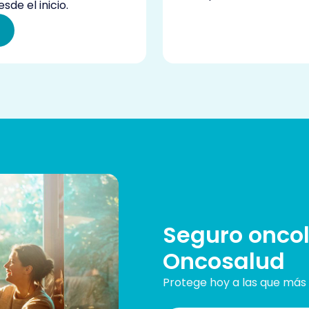
sde el inicio.
Seguro onco
Oncosalud
Protege hoy a las que más