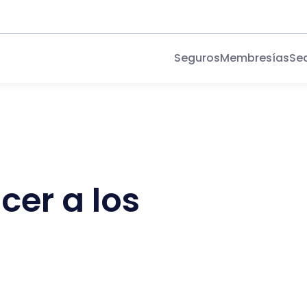
Seguros
Membresías
Se
cer a los