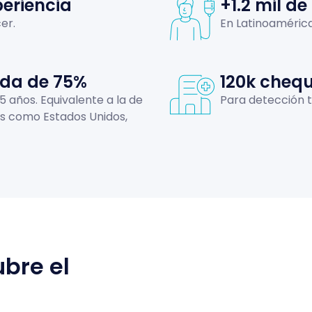
eriencia
+1.2 mil de
er.
En Latinoamérica
ida de 75%
120k cheq
5 años. Equivalente a la de
Para detección 
s como Estados Unidos,
bre el