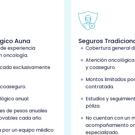
gico Auna
Seguros Tradicio
 de experiencia
Cobertura general d
n oncología.
Atención oncológica 
cada exclusivamente
y coaseguro.
Montos limitados po
i coaseguro.
contratada.
ógico anual.
Estudios y seguimie
póliza.
nes de pesos anuales
enovables cada año.
No cuentan con un 
acompañamiento on
a por un equipo médico
especializado.