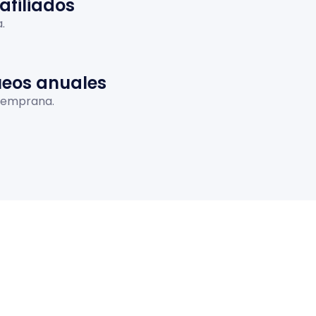
 afiliados
.
ueos anuales
temprana.