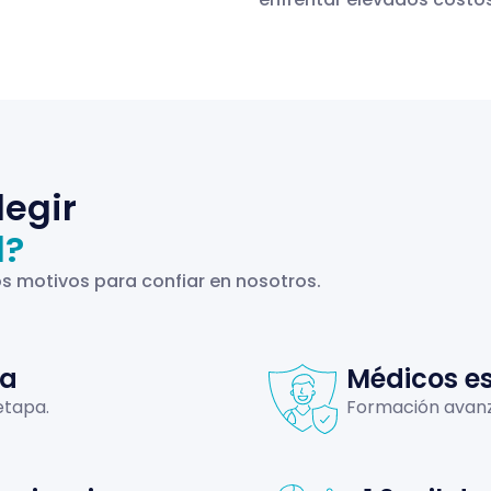
legir
d?
s motivos para confiar en nosotros.
da
Médicos e
etapa.
Formación avanz