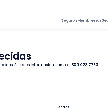
Seguros
Membresías
Se
ecidas
ecidas. Si tienes información, llama al
800 028 7783
.
Legales