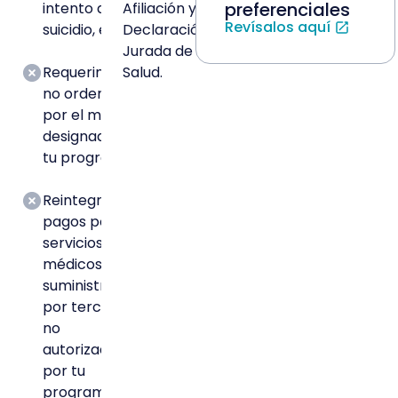
preferenciales
intento de
Afiliación y
Revísalos aquí
suicidio, etc.
Declaración
Jurada de
Requerimientos
Salud.
no ordenados
por el médico
designado por
tu programa.
Reintegro y/o
pagos por
servicios
médicos
suministrados
por terceros
no
autorizados
por tu
programa.