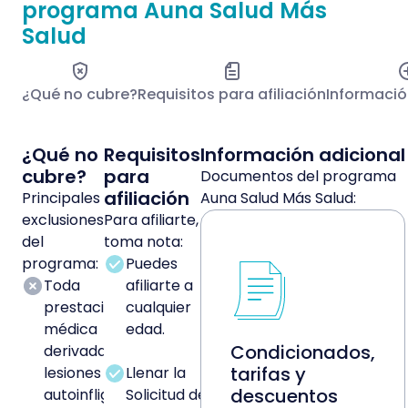
programa Auna Salud Más
Salud
¿Qué no cubre?
Requisitos para afiliación
Informació
¿Qué no
Requisitos
Información adicional
cubre?
para
Documentos del programa
afiliación
Principales
Auna Salud Más Salud:
exclusiones
Para afiliarte,
del
toma nota:
programa:
Puedes
Toda
afiliarte a
prestación
cualquier
médica
edad.
Condicionados,
derivada de
tarifas y
lesiones
Llenar la
descuentos
autoinfligidas,
Solicitud de