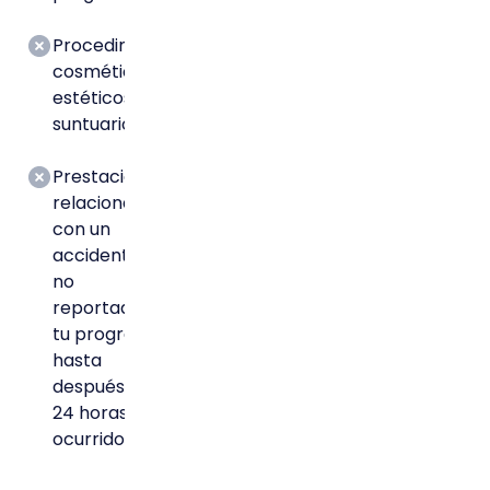
Procedimientos
cosméticos,
estéticos o
suntuarios.
Prestaciones
relacionadas
con un
accidente
no
reportado a
tu programa
hasta
después de
24 horas de
ocurrido.